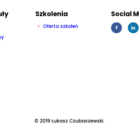
uły
Szkolenia
Social 
Oferta szkoleń
wy
© 2019 Łukasz Czubaszewski.