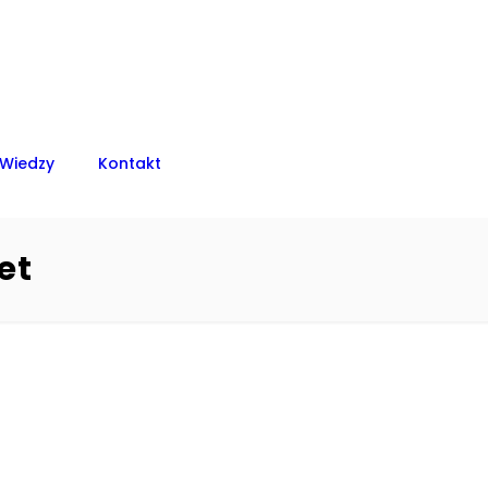
 Wiedzy
Kontakt
et