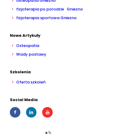
osteopatia Gniezno
fizjoterapia po porodzie Gniezno
fizjoterapia sportowa Gniezno
Nowe Artykuły
Osteopatia
Wady postawy
Szkolenia
Oferta szkoleń
Social Media